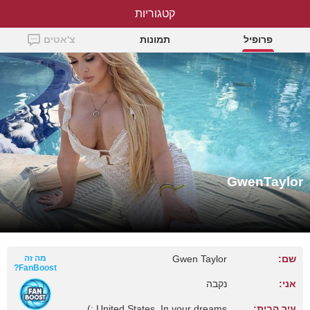
קטגוריות
GwenTaylor
פרופיל
תמונות
צ'אטים
GwenTaylor
שם:
Gwen Taylor
מה זה
FanBoost?
אני:
נקבה
עיר הבית:
United States, In your dreams :)