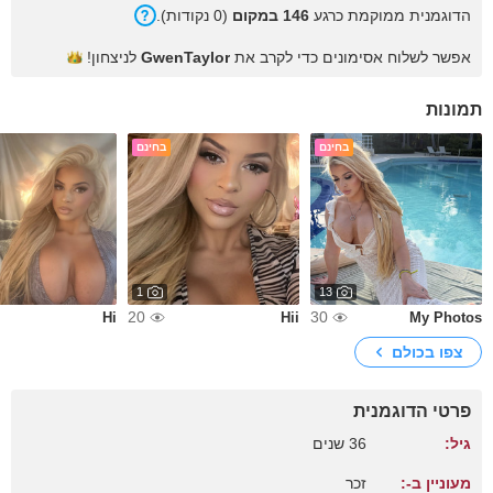
הדוגמנית ממוקמת כרגע
146 במקום
(0 נקודות).
אפשר לשלוח אסימונים כדי לקרב את
GwenTaylor
לניצחון!
תמונות
בחינם
בחינם
1
13
20
30
Hi
Hii
My Photos
צפו בכולם
פרטי הדוגמנית
גיל:
36 שנים
מעוניין ב-:
זכר