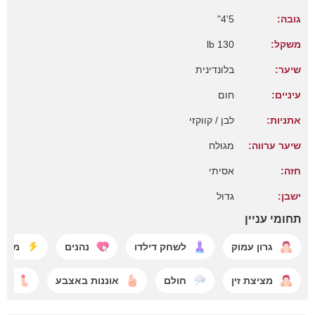
גובה:
5'4"
משקל:
130 lb
שיער:
בלונדינית
עיניים:
חום
אתניות:
לבן / קווקזי
שיער ערווה:
מגולח
חזה:
אסיתי
ישבן:
גדול
תחומי עניין
גרון עמוק
לשחק דילדו
נהנים
מראי
מציצת זין
חולם
אוננות באצבע
עוש