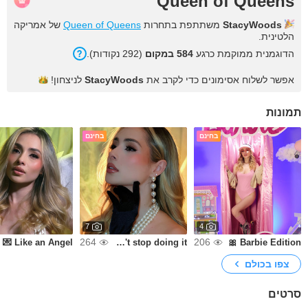
Queen of Queens
StacyWoods
משתתפת בתחרות
Queen of Queens
של אמריקה
הלטינית.
הדוגמנית ממוקמת כרגע
584 במקום
(292 נקודות).
אפשר לשלוח אסימונים כדי לקרב את
StacyWoods
לניצחון!
תמונות
בחינם
בחינם
7
4
264
206
Like an Angel 💌
Look at me! Don't stop doing it💥
Barbie Edition 🎀
צפו בכולם
סרטים