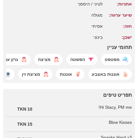
אתניות:
לטיני / היספני
שיער ערווה:
מגולח
חזה:
אסיתי
ישבן:
בינוני
תחומי עניין
מפטפט
הפשטה
מציצה
גרון עמוק
אוננות באצבע
אוננות
מציצת זין
מ
תפריט טיפים
Hi Stacy, PM me!
10 TKN
Blow Kisses
15 TKN
Spanks Hard x3