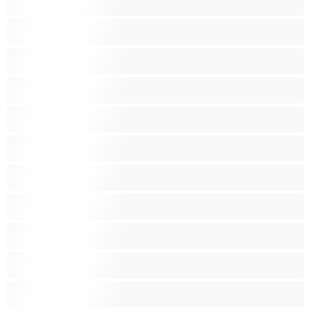
כוכבות פורנו
כוס מגולח
כוס שעירי
לטינית
לסביות
מבוגרת
מעוקל
מעשנות
סבתות
סקס קבוצתי