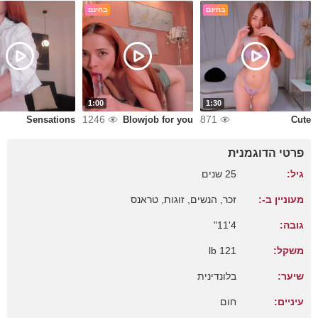
בחינם
בחינם
1:00
1:30
1246
871
Sensations
Blowjob for you
Cute
פרטי הדוגמנית
גיל:
25 שנים
מעוניין ב-:
זכר, הנשים, זוגות, טראנס
גובה:
4'11"
משקל:
121 lb
שיער:
בלונדינית
עיניים:
חום