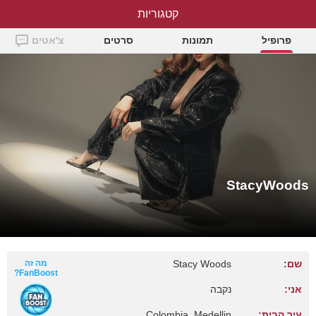
קטגוריות
StacyWoods
פרופיל
תמונות
סרטים
צ'אטים
StacyWoods
שם:
Stacy Woods
מה זה
FanBoost?
אני:
נקבה
עיר הבית:
Colombia, Medellin