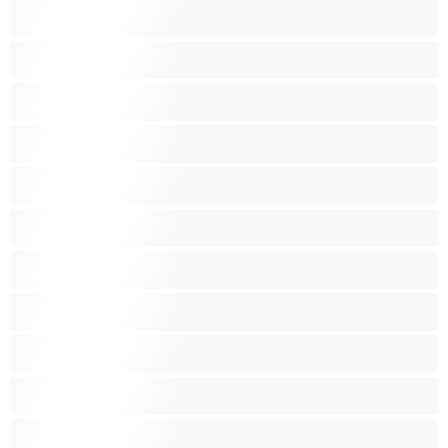
עקרות בית
ערביה
פטיש
ציצים בינוניים
ציצים גדולים
ציצים ענקיים
ציצים קטנים
צעצועים
קטנטונת
שחרחורת
שיעבוד