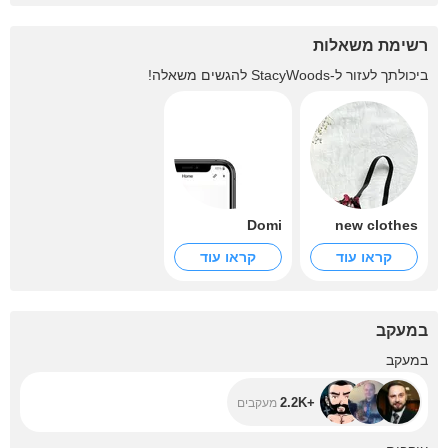
רשימת משאלות
ביכולתך לעזור ל-
StacyWoods
להגשים משאלה!
Domi
new clothes
קראו עוד
קראו עוד
במעקב
+2.2K
במעקב
+2.2K
מעקבים
+3.2K