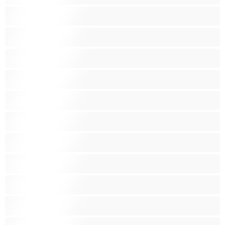
אנאלי
אסיתי
בהריון
בייב
בלונדינית
בנות לבנות
בנות ממכללה
בני נוער 18‏+
ג'ינג'י
הודית
הכי טובות לפרטי