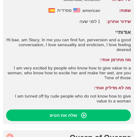
שפות:
american
ספרדית
שידור אחרון:
1 לפני שעה
אודותיי
Hi bae, am Stacy, In me you can find fun, perversion and a good
conversation, I love sensuality and eroticism, I love feeling
desired
מה מחרמן אותי:
I am very excited by people who know how to give value to a
woman, who know how to excite her and make her wet, are you
one of those?
מה לא מדליק אותי:
I am turned off by rude people who do not know how to give
value to a woman
שלח את הטיפ