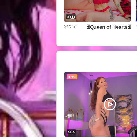
8
🃏Queen of Hearts🃏
225
בחינם
3:13