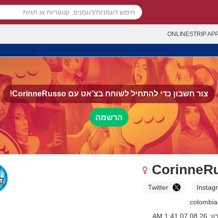
ONLINESTRIP AP
צור חשבון כדי להתחיל לשוחח בצ’אט עם
CorinneRusso!
הרשמה
CorinneR
Twitter
Instag
 1:41 AM