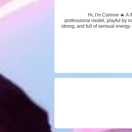
Hi, I'm Corinne 🔥 A 
professional model, playful by 
strong, and full of sensual energ