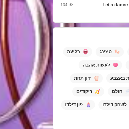
Let's dance 
134
טיזינג
בליעה
לעשות אהבה
ת באצבע
זיון תחת
חולם
ריקודים
לשחק דילדו
זיון דילדו