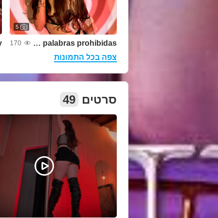
5
y
Luz, piel y palabras prohibidas
170
צפה בכל התמונות
סרטים
49