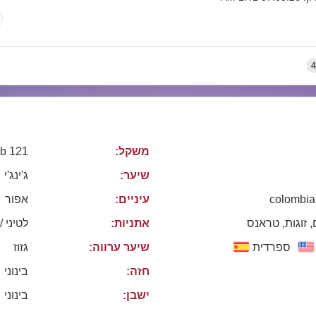
4
משקל:
121 lb
שיער:
ג'ינג'י
colombia
עיניים:
אפור
, זוגות, טראנס
אתניות:
לטיני /
ספרדית
שיער ערווה:
גזוז
חזה:
בינוני
ישבן:
בינוני