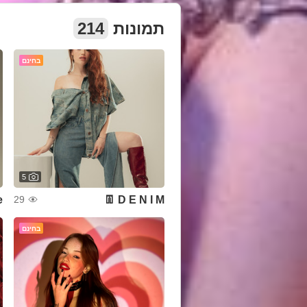
תמונות
214
בחינם
5
D E N I M 👖
29
בחינם