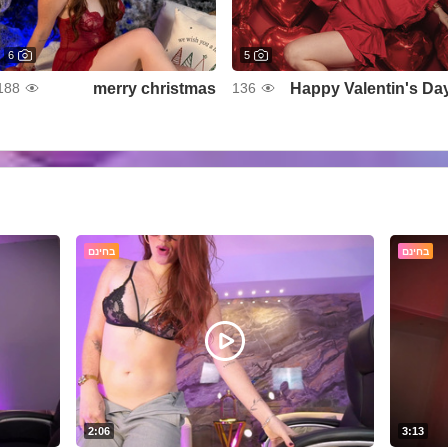
6
5
merry christmas
Happy Valentin's Da
188
136
בחינם
בחינם
2:06
3:13