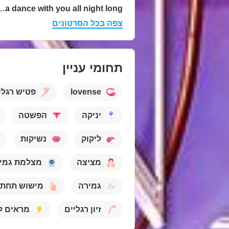
 with you all night long
צפה בכל הסרטונים
תחומי עניין
lovense
פטיש רגלי
יניקה
הפשטה
ליקוק
נשיקות
מציצה
מצלמת גמי
גמירה
מישוש תחת
זיון רגליים
מראים ל