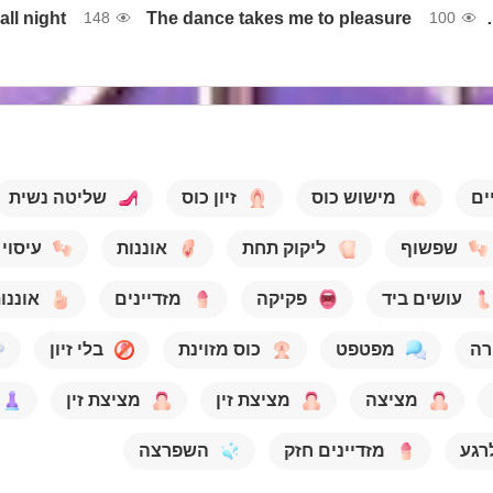
all night
The dance takes me to pleasure
I wanna dance
148
100
ים
מישוש כוס
זיון כוס
שליטה נשית
שפשוף
ליקוק תחת
אוננות
עיסוי
עושים ביד
פקיקה
מזדיינים
אוננו
רה
מפטפט
כוס מזוינת
בלי זיון
מציצה
מציצת זין
מציצת זין
רגע
מזדיינים חזק
השפרצה