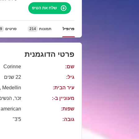
שלח את הטיפ
פרופיל
תמונות
214
סרטים
9
פרטי הדוגמנית
שם:
Corinne
גיל:
22 שנים
עיר הבית:
, Medellin
מעוניין ב-:
זכר, הנשים
שפות:
american
גובה:
5'3"