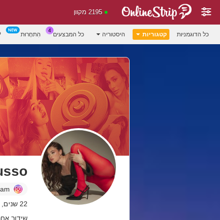
2195 מקוון
כל הדוגמניות
קטגוריות
היסטוריה
כל המבצעים
הִתחָרוּת
P
usso
ram
22 שנים, colombia
שידור אחרון: 07.08.26