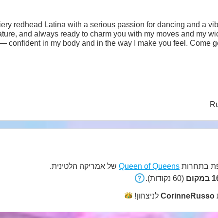
fiery redhead Latina with a serious passion for dancing and a vibe
nature, and always ready to charm you with my moves and my wi
y — confident in my body and in the way I make you feel. Come g
Ru
 בתחרות
Queen of Queens
של אמריקה הלטינית.
קום
(60 נקודות).
CorinneRusso
לניצחון!