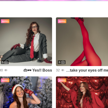
בחינם
בחינם
5
6
Yes!! Boss 🕶👜
Don't take your eyes off me 🧨
30
32
בחינם
בחינם