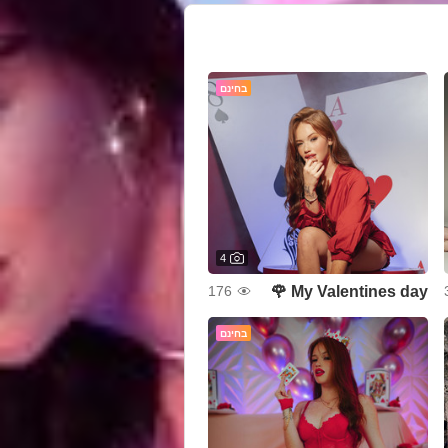
בחינם
4
My Valentines day 🌹
176
בחינם