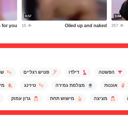
0:57
1:44
s for you
Oiled up and naked
15
257
הפשטה
דילדו
פטיש רגליים
שפ
אוננות
מצלמת גמירה
טיזינג
מי
מציצה
מישוש תחת
גרון עמוק