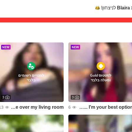
לניצחון!
Blaira
לסטטוס Gold
למנויים רשומים
ומעלה בלבד
בלבד
3
3
Come and take over my living room 🌷
If you want passion... I'm your best option😈
13
6