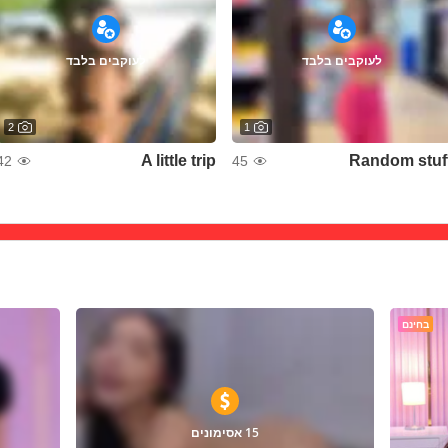
לעוקבים בלבד
לעוקבים בלבד
2
1
A little trip
Random stuf
42
45
בחינם
15 אסימונים