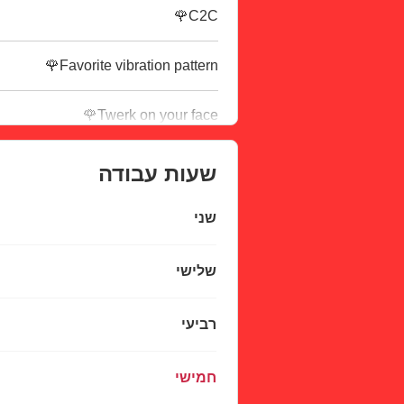
C2C🌹
Favorite vibration pattern🌹
Twerk on your face🌹
שעות עבודה
שני
שלישי
רביעי
חמישי