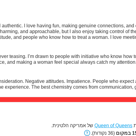
 authentic. I love having fun, making genuine connections, and c
people who know how to treat a woman. I love meeting new people, having meaningful
, learning interesting things, and exploring fantasies in a comf
ax, while others enjoy spoiling me a little. Whatever your style
have person
ow to keep a great conversation going.
the experience. The best chemistry comes from communicati
של אמריקה הלטינית.
Queen of Queens
ת
151
(36 נקודות).