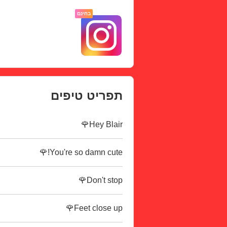
בחינם
תפריט טיפים
Hey Blair🌹
You're so damn cute!🌹
Don't stop🌹
Feet close up🌹