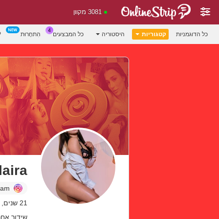
3081 מקוון
P
הִתחָרוּת
כל המבצעים
היסטוריה
קטגוריות
כל הדוגמניות
laira
ram
21 שנים, Colombia
שידור אחרון: .08.26 PM