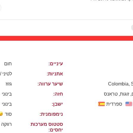
עיניים:
חום
אתניות:
לטיני /
גזוז
שיער ערווה:
Colombia,
, זוגות, טראנס
חזה:
בינוני
ספרדית
ישבן:
בינוני
נימפומנית:
סוד
סטטוס מערכות
רווקה
יחסים: