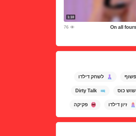
1:10
On all four
76
שוף
לשחק דילדו
Dirty Talk
שוש כוס
זיון דילדו
פקיקה