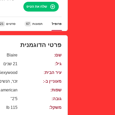
שלח את הטיפ
21
סרטים
67
תמונות
פרופיל
פרטי הדוגמנית
Blaire
שם:
גיל:
21 שנים
 Sexywood
עיר הבית:
מעוניין ב-:
זכר, הנשים
american
שפות:
5'2"
גובה:
115 lb
משקל: